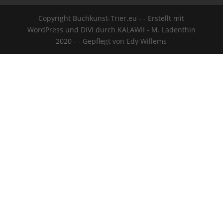
Copyright Buchkunst-Trier.eu - - Erstellt mit
WordPress und DIVI durch KALAWII - M. Ladenthin
2020 - - Gepflegt von Edy Willems